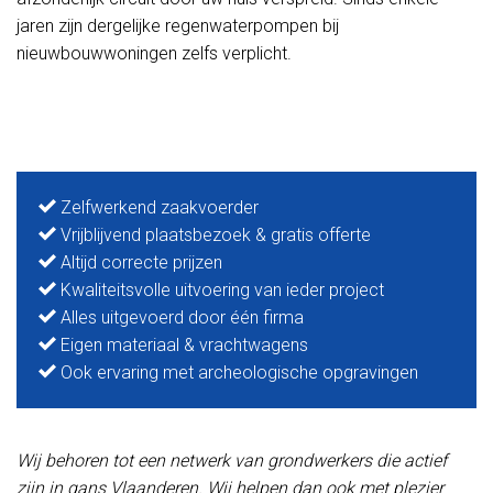
jaren zijn dergelijke regenwaterpompen bij
nieuwbouwwoningen zelfs verplicht.
Zelfwerkend zaakvoerder
Vrijblijvend plaatsbezoek & gratis offerte
Altijd correcte prijzen
Kwaliteitsvolle uitvoering van ieder project
Alles uitgevoerd door één firma
Eigen materiaal & vrachtwagens
Ook ervaring met archeologische opgravingen
Wij behoren tot een netwerk van grondwerkers die actief
zijn in gans Vlaanderen. Wij helpen dan ook met plezier