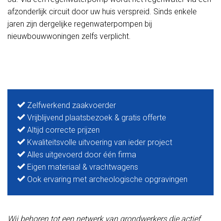
afzonderlijk circuit door uw huis verspreid. Sinds enkele
jaren zijn dergelijke regenwaterpompen bij
nieuwbouwwoningen zelfs verplicht.
Zelfwerkend zaakvoerder
Vrijblijvend plaatsbezoek & gratis offerte
Altijd correcte prijzen
Kwaliteitsvolle uitvoering van ieder project
Alles uitgevoerd door één firma
Eigen materiaal & vrachtwagens
Ook ervaring met archeologische opgravingen
Wij behoren tot een netwerk van grondwerkers die actief