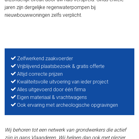
jaren zijn dergelijke regenwaterpompen bij
nieuwbouwwoningen zelfs verplicht.
Zelfwerkend zaakvoerder
Vrijblijvend plaatsbezoek & gratis offerte
Altijd correcte prijzen
Kwaliteitsvolle uitvoering van ieder project
Alles uitgevoerd door één firma
Eigen materiaal & vrachtwagens
Ook ervaring met archeologische opgravingen
Wij behoren tot een netwerk van grondwerkers die actief
zijn in gans Vlaanderen. Wij helpen dan ook met plezier