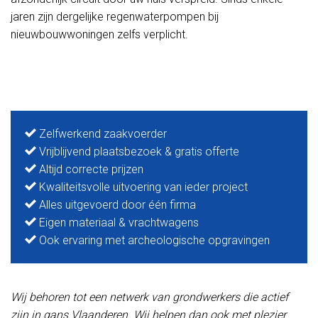
jaren zijn dergelijke regenwaterpompen bij
nieuwbouwwoningen zelfs verplicht.
Zelfwerkend zaakvoerder
Vrijblijvend plaatsbezoek & gratis offerte
Altijd correcte prijzen
Kwaliteitsvolle uitvoering van ieder project
Alles uitgevoerd door één firma
Eigen materiaal & vrachtwagens
Ook ervaring met archeologische opgravingen
Wij behoren tot een netwerk van grondwerkers die actief
zijn in gans Vlaanderen. Wij helpen dan ook met plezier