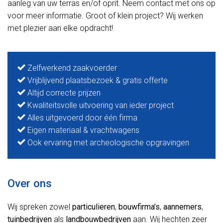
aanleg van uw terras en/of oprit. Neem contact met ons op
voor meer informatie. Groot of klein project? Wij werken
met plezier aan elke opdracht!
Zelfwerkend zaakvoerder
Vrijblijvend plaatsbezoek & gratis offerte
Altijd correcte prijzen
Kwaliteitsvolle uitvoering van ieder project
Alles uitgevoerd door één firma
Eigen materiaal & vrachtwagens
Ook ervaring met archeologische opgravingen
Over ons
Wij spreken zowel
particulieren
,
bouwfirma’s
,
aannemers
,
tuinbedrijven
als
landbouwbedrijven
aan. Wij hechten zeer