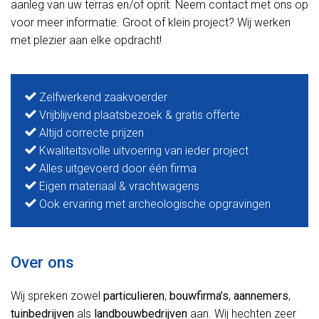
aanleg van uw terras en/of oprit. Neem contact met ons op
voor meer informatie. Groot of klein project? Wij werken
met plezier aan elke opdracht!
Zelfwerkend zaakvoerder
Vrijblijvend plaatsbezoek & gratis offerte
Altijd correcte prijzen
Kwaliteitsvolle uitvoering van ieder project
Alles uitgevoerd door één firma
Eigen materiaal & vrachtwagens
Ook ervaring met archeologische opgravingen
Over ons
Wij spreken zowel
particulieren
,
bouwfirma’s
,
aannemers
,
tuinbedrijven
als
landbouwbedrijven
aan. Wij hechten zeer