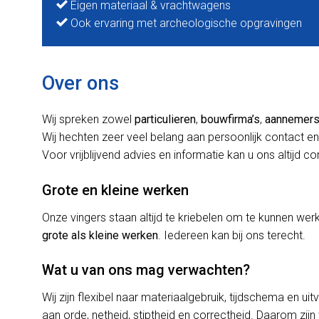
Eigen materiaal & vrachtwagens
Ook ervaring met archeologische opgravingen
Over ons
Wij spreken zowel
particulieren
,
bouwfirma’s
,
aannemer
Wij hechten zeer veel belang aan persoonlijk contact en
Voor vrijblijvend advies en informatie kan u ons altijd c
Grote en kleine werken
Onze vingers staan altijd te kriebelen om te kunnen w
grote als kleine werken
. Iedereen kan bij ons terecht.
Wat u van ons mag verwachten?
Wij zijn flexibel naar materiaalgebruik, tijdschema en uit
aan orde, netheid, stiptheid en correctheid. Daarom zijn