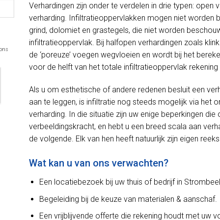
Verhardingen zijn onder te verdelen in drie typen: open 
verharding. Infiltratieoppervlakken mogen niet worden
grind, dolomiet en grastegels, die niet worden beschou
infiltratieoppervlak. Bij halfopen verhardingen zoals kli
 ons
de ‘poreuze’ voegen wegvloeien en wordt bij het bereken
voor de helft van het totale infiltratieoppervlak rekeni
Als u om esthetische of andere redenen besluit een ver
aan te leggen, is infiltratie nog steeds mogelijk via h
verharding. In die situatie zijn uw enige beperkingen d
verbeeldingskracht, en hebt u een breed scala aan verh
de volgende. Elk van hen heeft natuurlijk zijn eigen reek
Wat kan u van ons verwachten?
Een locatiebezoek bij uw thuis of bedrijf in Strombee
Begeleiding bij de keuze van materialen & aanschaf.
Een vrijblijvende offerte die rekening houdt met uw 