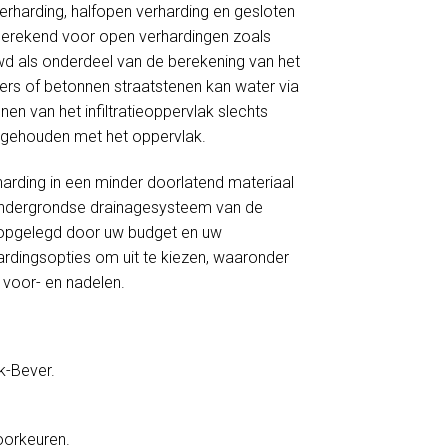
verharding, halfopen verharding en gesloten
 berekend voor open verhardingen zoals
wd als onderdeel van de berekening van het
nkers of betonnen straatstenen kan water via
en van het infiltratieoppervlak slechts
ng gehouden met het oppervlak.
harding in een minder doorlatend materiaal
et ondergrondse drainagesysteem van de
ie opgelegd door uw budget en uw
ardingsopties om uit te kiezen, waaronder
s voor- en nadelen.
k-Bever.
voorkeuren.