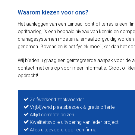
Waarom kiezen voor ons?
Het aanleggen van een tuinpad, oprit of terras is een f
opritaanleg, is een bepaald niveau van kennis en competen
drainagesystemen moeten allemaal zorgvuldig worden 
genomen. Bovendien is het fysiek moeilijker dan het soms
Wij bieden u graag een geïntegreerde aanpak voor de a
contact met ons op voor meer informatie. Groot of klei
opdracht!
Zelfwerkend zaakvoerder
Vrijblijvend plaatsbezoek & gratis offerte
Altijd correcte prijzen
Kwaliteitsvolle uitvoering van ieder project
Alles uitgevoerd door één firma