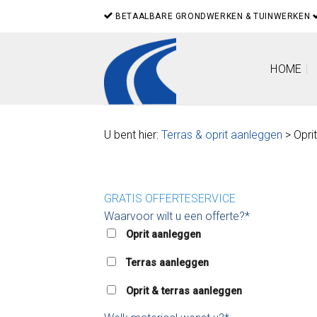
Skip
BETAALBARE GRONDWERKEN & TUINWERKEN
to
content
HOME
U bent hier:
Terras & oprit aanleggen
> Opri
GRATIS OFFERTESERVICE
Waarvoor wilt u een offerte?*
Oprit aanleggen
Terras aanleggen
Oprit & terras aanleggen