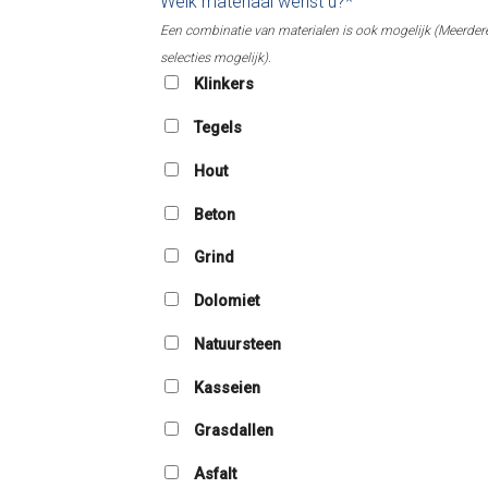
Welk materiaal wenst u?*
Een combinatie van materialen is ook mogelijk (Meerder
selecties mogelijk).
Klinkers
Tegels
Hout
Beton
Grind
Dolomiet
Natuursteen
Kasseien
Grasdallen
Asfalt