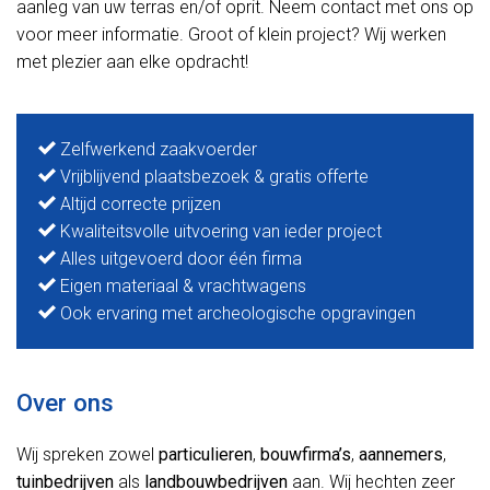
aanleg van uw terras en/of oprit. Neem contact met ons op
voor meer informatie. Groot of klein project? Wij werken
met plezier aan elke opdracht!
Zelfwerkend zaakvoerder
Vrijblijvend plaatsbezoek & gratis offerte
Altijd correcte prijzen
Kwaliteitsvolle uitvoering van ieder project
Alles uitgevoerd door één firma
Eigen materiaal & vrachtwagens
Ook ervaring met archeologische opgravingen
Over ons
Wij spreken zowel
particulieren
,
bouwfirma’s
,
aannemers
,
tuinbedrijven
als
landbouwbedrijven
aan. Wij hechten zeer