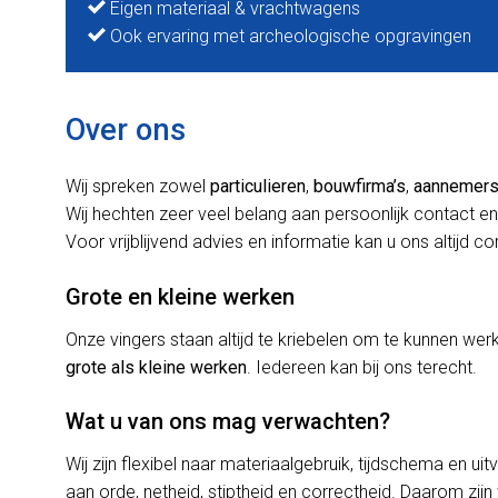
Eigen materiaal & vrachtwagens
Ook ervaring met archeologische opgravingen
Over ons
Wij spreken zowel
particulieren
,
bouwfirma’s
,
aannemer
Wij hechten zeer veel belang aan persoonlijk contact en
Voor vrijblijvend advies en informatie kan u ons altijd c
Grote en kleine werken
Onze vingers staan altijd te kriebelen om te kunnen w
grote als kleine werken
. Iedereen kan bij ons terecht.
Wat u van ons mag verwachten?
Wij zijn flexibel naar materiaalgebruik, tijdschema en uit
aan orde, netheid, stiptheid en correctheid. Daarom zijn