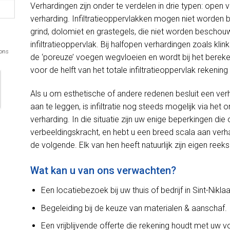
Verhardingen zijn onder te verdelen in drie typen: open 
verharding. Infiltratieoppervlakken mogen niet worden
grind, dolomiet en grastegels, die niet worden beschou
infiltratieoppervlak. Bij halfopen verhardingen zoals kli
 ons
de ‘poreuze’ voegen wegvloeien en wordt bij het bereken
voor de helft van het totale infiltratieoppervlak rekeni
Als u om esthetische of andere redenen besluit een ver
aan te leggen, is infiltratie nog steeds mogelijk via h
verharding. In die situatie zijn uw enige beperkingen d
verbeeldingskracht, en hebt u een breed scala aan verh
de volgende. Elk van hen heeft natuurlijk zijn eigen reek
Wat kan u van ons verwachten?
Een locatiebezoek bij uw thuis of bedrijf in Sint-Niklaa
Begeleiding bij de keuze van materialen & aanschaf.
Een vrijblijvende offerte die rekening houdt met uw 