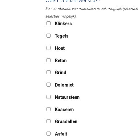
Welk materiaal wenst u?*
Een combinatie van materialen is ook mogelijk (Meerder
selecties mogelijk).
Klinkers
Tegels
Hout
Beton
Grind
Dolomiet
Natuursteen
Kasseien
Grasdallen
Asfalt