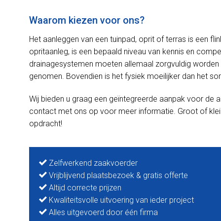
Waarom kiezen voor ons?
Het aanleggen van een tuinpad, oprit of terras is een f
opritaanleg, is een bepaald niveau van kennis en competen
drainagesystemen moeten allemaal zorgvuldig worden 
genomen. Bovendien is het fysiek moeilijker dan het soms
Wij bieden u graag een geïntegreerde aanpak voor de a
contact met ons op voor meer informatie. Groot of klei
opdracht!
Zelfwerkend zaakvoerder
Vrijblijvend plaatsbezoek & gratis offerte
Altijd correcte prijzen
Kwaliteitsvolle uitvoering van ieder project
Alles uitgevoerd door één firma