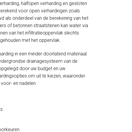
verharding, halfopen verharding en gesloten
 berekend voor open verhardingen zoals
wd als onderdeel van de berekening van het
nkers of betonnen straatstenen kan water via
en van het infiltratieoppervlak slechts
ng gehouden met het oppervlak.
harding in een minder doorlatend materiaal
et ondergrondse drainagesysteem van de
ie opgelegd door uw budget en uw
ardingsopties om uit te kiezen, waaronder
s voor- en nadelen.
s.
voorkeuren.