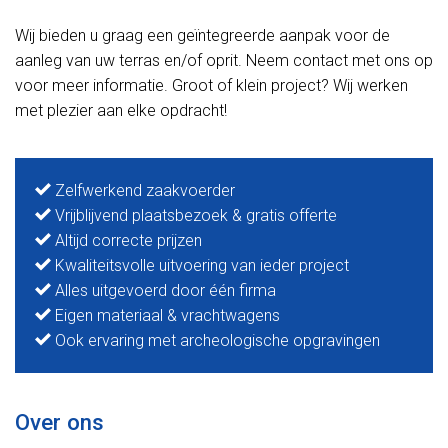
Wij bieden u graag een geïntegreerde aanpak voor de
aanleg van uw terras en/of oprit. Neem contact met ons op
voor meer informatie. Groot of klein project? Wij werken
met plezier aan elke opdracht!
Zelfwerkend zaakvoerder
Vrijblijvend plaatsbezoek & gratis offerte
Altijd correcte prijzen
Kwaliteitsvolle uitvoering van ieder project
Alles uitgevoerd door één firma
Eigen materiaal & vrachtwagens
Ook ervaring met archeologische opgravingen
Over ons