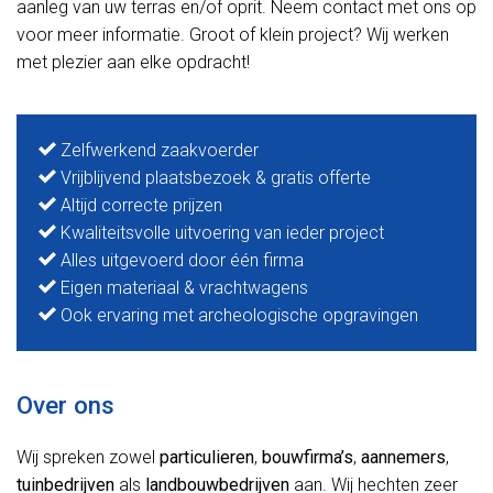
aanleg van uw terras en/of oprit. Neem contact met ons op
voor meer informatie. Groot of klein project? Wij werken
met plezier aan elke opdracht!
Zelfwerkend zaakvoerder
Vrijblijvend plaatsbezoek & gratis offerte
Altijd correcte prijzen
Kwaliteitsvolle uitvoering van ieder project
Alles uitgevoerd door één firma
Eigen materiaal & vrachtwagens
Ook ervaring met archeologische opgravingen
Over ons
Wij spreken zowel
particulieren
,
bouwfirma’s
,
aannemers
,
tuinbedrijven
als
landbouwbedrijven
aan. Wij hechten zeer