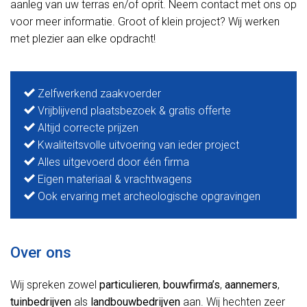
aanleg van uw terras en/of oprit. Neem contact met ons op
voor meer informatie. Groot of klein project? Wij werken
met plezier aan elke opdracht!
Zelfwerkend zaakvoerder
Vrijblijvend plaatsbezoek & gratis offerte
Altijd correcte prijzen
Kwaliteitsvolle uitvoering van ieder project
Alles uitgevoerd door één firma
Eigen materiaal & vrachtwagens
Ook ervaring met archeologische opgravingen
Over ons
Wij spreken zowel
particulieren
,
bouwfirma’s
,
aannemers
,
tuinbedrijven
als
landbouwbedrijven
aan. Wij hechten zeer