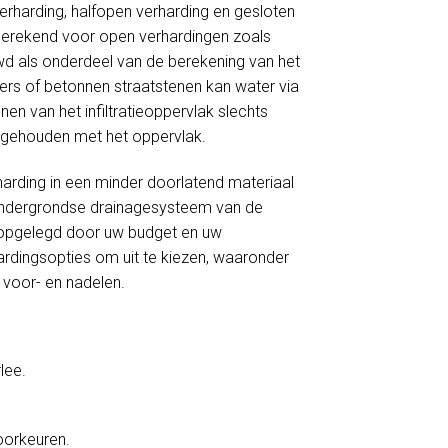
verharding, halfopen verharding en gesloten
 berekend voor open verhardingen zoals
wd als onderdeel van de berekening van het
nkers of betonnen straatstenen kan water via
en van het infiltratieoppervlak slechts
ng gehouden met het oppervlak.
harding in een minder doorlatend materiaal
et ondergrondse drainagesysteem van de
ie opgelegd door uw budget en uw
ardingsopties om uit te kiezen, waaronder
s voor- en nadelen.
lee.
voorkeuren.