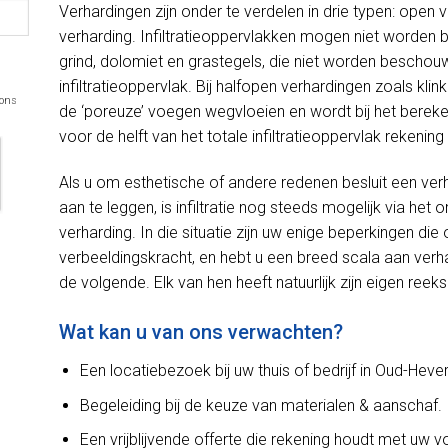
Verhardingen zijn onder te verdelen in drie typen: open 
verharding. Infiltratieoppervlakken mogen niet worden
grind, dolomiet en grastegels, die niet worden beschou
infiltratieoppervlak. Bij halfopen verhardingen zoals kli
 ons
de ‘poreuze’ voegen wegvloeien en wordt bij het bereken
voor de helft van het totale infiltratieoppervlak rekeni
Als u om esthetische of andere redenen besluit een ver
aan te leggen, is infiltratie nog steeds mogelijk via h
verharding. In die situatie zijn uw enige beperkingen d
verbeeldingskracht, en hebt u een breed scala aan verh
de volgende. Elk van hen heeft natuurlijk zijn eigen reek
Wat kan u van ons verwachten?
Een locatiebezoek bij uw thuis of bedrijf in Oud-Hever
Begeleiding bij de keuze van materialen & aanschaf.
Een vrijblijvende offerte die rekening houdt met uw 