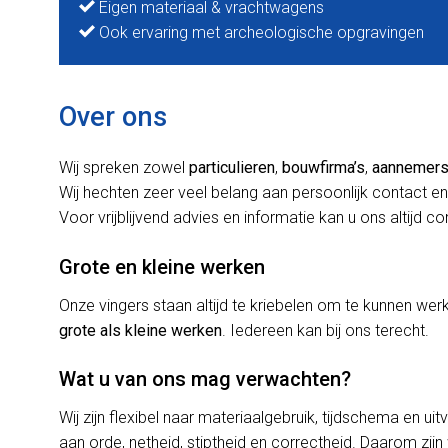
Eigen materiaal & vrachtwagens
Ook ervaring met archeologische opgravingen
Over ons
Wij spreken zowel
particulieren
,
bouwfirma’s
,
aannemer
Wij hechten zeer veel belang aan persoonlijk contact en
Voor vrijblijvend advies en informatie kan u ons altijd c
Grote en kleine werken
Onze vingers staan altijd te kriebelen om te kunnen w
grote als kleine werken
. Iedereen kan bij ons terecht.
Wat u van ons mag verwachten?
Wij zijn flexibel naar materiaalgebruik, tijdschema en uit
aan orde, netheid, stiptheid en correctheid. Daarom zijn