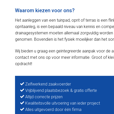
Waarom kiezen voor ons?
Het aanleggen van een tuinpad, oprit of terras is een f
opritaanleg, is een bepaald niveau van kennis en competen
drainagesystemen moeten allemaal zorgvuldig worden 
genomen. Bovendien is het fysiek moeilijker dan het soms
Wij bieden u graag een geïntegreerde aanpak voor de a
contact met ons op voor meer informatie. Groot of klei
opdracht!
Zelfwerkend zaakvoerder
Vrijblijvend plaatsbezoek & gratis offerte
Altijd correcte prijzen
Kwaliteitsvolle uitvoering van ieder project
Alles uitgevoerd door één firma