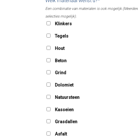
Welk materiaal wenst u?*
Een combinatie van materialen is ook mogelijk (Meerder
selecties mogelijk).
Klinkers
Tegels
Hout
Beton
Grind
Dolomiet
Natuursteen
Kasseien
Grasdallen
Asfalt