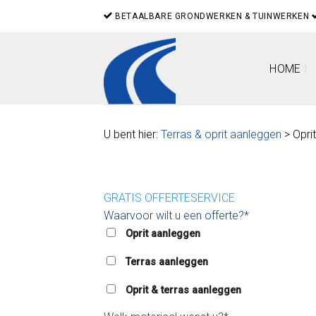
Skip
BETAALBARE GRONDWERKEN & TUINWERKEN
to
content
HOME
U bent hier:
Terras & oprit aanleggen
> Opri
GRATIS OFFERTESERVICE
Waarvoor wilt u een offerte?*
Oprit aanleggen
Terras aanleggen
Oprit & terras aanleggen