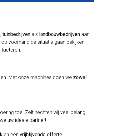
s
,
tuinbedrijven
als
landbouwbedrijven
aan.
 op voorhand de situatie gaan bekijken.
ontacteren.
erken. Met onze machines doen we
zowel
voering toe. Zelf hechten wij veel belang
 we uw ideale partner!
ek
en een
vrijblijvende offerte
.