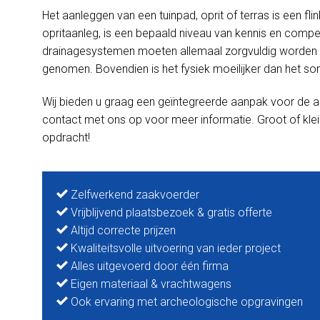
Het aanleggen van een tuinpad, oprit of terras is een f
opritaanleg, is een bepaald niveau van kennis en competen
drainagesystemen moeten allemaal zorgvuldig worden 
genomen. Bovendien is het fysiek moeilijker dan het soms
Wij bieden u graag een geïntegreerde aanpak voor de a
contact met ons op voor meer informatie. Groot of klei
opdracht!
Zelfwerkend zaakvoerder
Vrijblijvend plaatsbezoek & gratis offerte
Altijd correcte prijzen
Kwaliteitsvolle uitvoering van ieder project
Alles uitgevoerd door één firma
Eigen materiaal & vrachtwagens
Ook ervaring met archeologische opgravingen