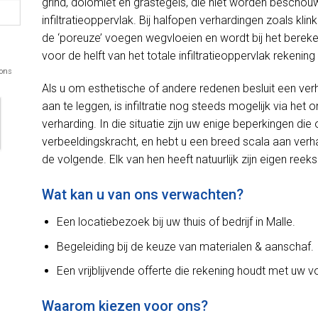
grind, dolomiet en grastegels, die niet worden beschou
infiltratieoppervlak. Bij halfopen verhardingen zoals kli
de ‘poreuze’ voegen wegvloeien en wordt bij het bereken
voor de helft van het totale infiltratieoppervlak rekeni
 ons
Als u om esthetische of andere redenen besluit een ver
aan te leggen, is infiltratie nog steeds mogelijk via h
verharding. In die situatie zijn uw enige beperkingen d
verbeeldingskracht, en hebt u een breed scala aan verh
de volgende. Elk van hen heeft natuurlijk zijn eigen reek
Wat kan u van ons verwachten?
Een locatiebezoek bij uw thuis of bedrijf in Malle.
Begeleiding bij de keuze van materialen & aanschaf.
Een vrijblijvende offerte die rekening houdt met uw 
Waarom kiezen voor ons?