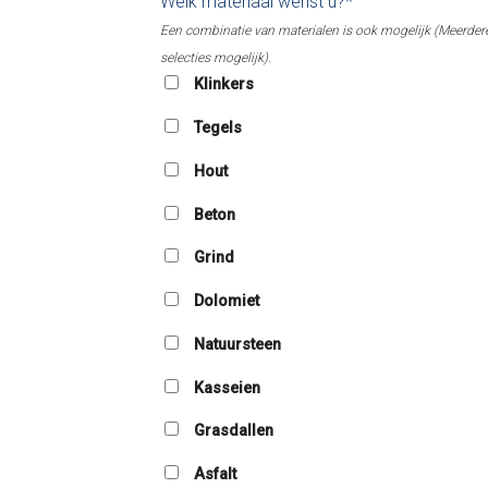
Welk materiaal wenst u?*
Een combinatie van materialen is ook mogelijk (Meerder
selecties mogelijk).
Klinkers
Tegels
Hout
Beton
Grind
Dolomiet
Natuursteen
Kasseien
Grasdallen
Asfalt