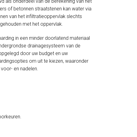
wd als onderdeel van de berekening van het
nkers of betonnen straatstenen kan water via
en van het infiltratieoppervlak slechts
ng gehouden met het oppervlak.
harding in een minder doorlatend materiaal
et ondergrondse drainagesysteem van de
ie opgelegd door uw budget en uw
ardingsopties om uit te kiezen, waaronder
s voor- en nadelen.
voorkeuren.