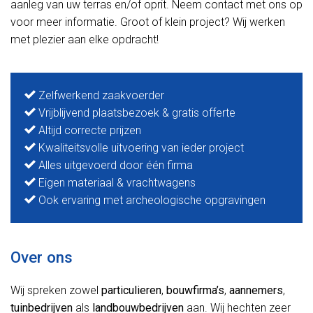
aanleg van uw terras en/of oprit. Neem contact met ons op
voor meer informatie. Groot of klein project? Wij werken
met plezier aan elke opdracht!
Zelfwerkend zaakvoerder
Vrijblijvend plaatsbezoek & gratis offerte
Altijd correcte prijzen
Kwaliteitsvolle uitvoering van ieder project
Alles uitgevoerd door één firma
Eigen materiaal & vrachtwagens
Ook ervaring met archeologische opgravingen
Over ons
Wij spreken zowel
particulieren
,
bouwfirma’s
,
aannemers
,
tuinbedrijven
als
landbouwbedrijven
aan. Wij hechten zeer