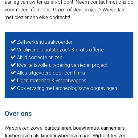
aanleg van uw terras en/of oprit. Neem contact met ons op
voor meer informatie. Groot of klein project? Wij werken
met plezier aan elke opdracht!
Zelfwerkend zaakvoerder
Vrijblijvend plaatsbezoek & gratis offerte
Altijd correcte prijzen
Kwaliteitsvolle uitvoering van ieder project
Alles uitgevoerd door één firma
Eigen materiaal & vrachtwagens
Ook ervaring met archeologische opgravingen
Over ons
Wij spreken zowel
particulieren
,
bouwfirma’s
,
aannemers
,
tuinbedrijven
als
landbouwbedrijven
aan. Wij hechten zeer