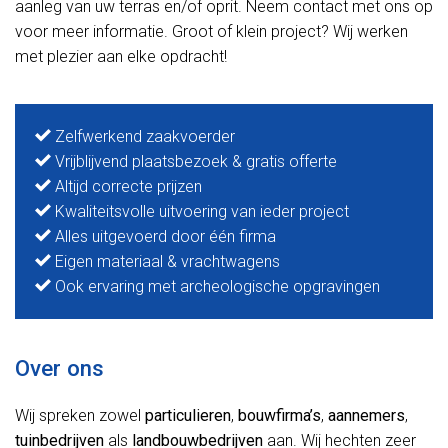
aanleg van uw terras en/of oprit. Neem contact met ons op
voor meer informatie. Groot of klein project? Wij werken
met plezier aan elke opdracht!
Zelfwerkend zaakvoerder
Vrijblijvend plaatsbezoek & gratis offerte
Altijd correcte prijzen
Kwaliteitsvolle uitvoering van ieder project
Alles uitgevoerd door één firma
Eigen materiaal & vrachtwagens
Ook ervaring met archeologische opgravingen
Over ons
Wij spreken zowel
particulieren
,
bouwfirma’s
,
aannemers
,
tuinbedrijven
als
landbouwbedrijven
aan. Wij hechten zeer