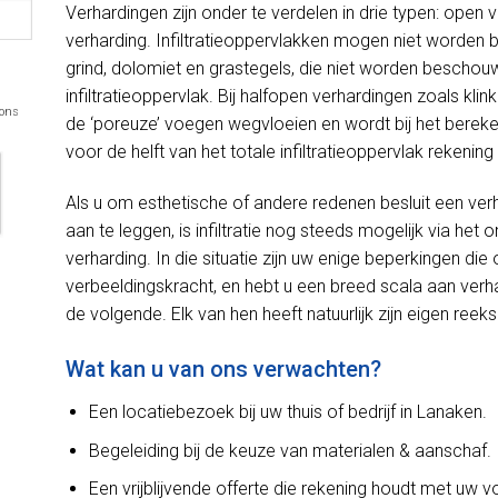
Verhardingen zijn onder te verdelen in drie typen: open 
verharding. Infiltratieoppervlakken mogen niet worden
grind, dolomiet en grastegels, die niet worden beschou
infiltratieoppervlak. Bij halfopen verhardingen zoals kli
 ons
de ‘poreuze’ voegen wegvloeien en wordt bij het bereken
voor de helft van het totale infiltratieoppervlak rekeni
Als u om esthetische of andere redenen besluit een ver
aan te leggen, is infiltratie nog steeds mogelijk via h
verharding. In die situatie zijn uw enige beperkingen d
verbeeldingskracht, en hebt u een breed scala aan verh
de volgende. Elk van hen heeft natuurlijk zijn eigen reek
Wat kan u van ons verwachten?
Een locatiebezoek bij uw thuis of bedrijf in Lanaken.
Begeleiding bij de keuze van materialen & aanschaf.
Een vrijblijvende offerte die rekening houdt met uw 