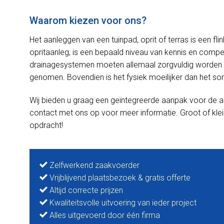
Waarom kiezen voor ons?
Het aanleggen van een tuinpad, oprit of terras is een f
opritaanleg, is een bepaald niveau van kennis en competen
drainagesystemen moeten allemaal zorgvuldig worden 
genomen. Bovendien is het fysiek moeilijker dan het soms
Wij bieden u graag een geïntegreerde aanpak voor de a
contact met ons op voor meer informatie. Groot of klei
opdracht!
Zelfwerkend zaakvoerder
Vrijblijvend plaatsbezoek & gratis offerte
Altijd correcte prijzen
Kwaliteitsvolle uitvoering van ieder project
Alles uitgevoerd door één firma