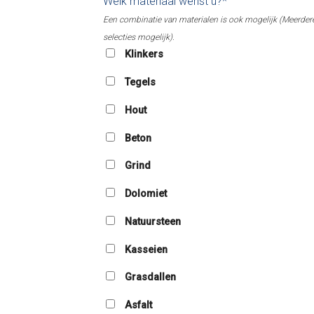
Welk materiaal wenst u?*
Een combinatie van materialen is ook mogelijk (Meerder
selecties mogelijk).
Klinkers
Tegels
Hout
Beton
Grind
Dolomiet
Natuursteen
Kasseien
Grasdallen
Asfalt