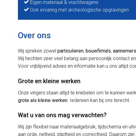
Eigen materiaal & vrachtwagens
Ook ervaring met archeologische opgravingen
Over ons
Wij spreken zowel
particulieren
,
bouwfirma’s
,
aannemer
Wij hechten zeer veel belang aan persoonlijk contact en
Voor vrijblijvend advies en informatie kan u ons altijd c
Grote en kleine werken
Onze vingers staan altijd te kriebelen om te kunnen w
grote als kleine werken
. Iedereen kan bij ons terecht.
Wat u van ons mag verwachten?
Wij zijn flexibel naar materiaalgebruik, tijdschema en uit
aan orde, netheid, stiptheid en correctheid. Daarom zijn