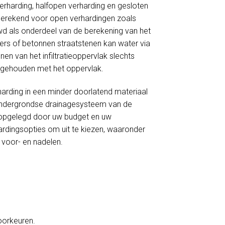
verharding, halfopen verharding en gesloten
 berekend voor open verhardingen zoals
wd als onderdeel van de berekening van het
nkers of betonnen straatstenen kan water via
en van het infiltratieoppervlak slechts
ng gehouden met het oppervlak.
harding in een minder doorlatend materiaal
et ondergrondse drainagesysteem van de
ie opgelegd door uw budget en uw
ardingsopties om uit te kiezen, waaronder
s voor- en nadelen.
voorkeuren.