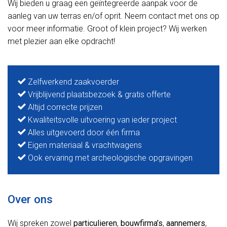
Wij bieden u graag een geïntegreerde aanpak voor de
aanleg van uw terras en/of oprit. Neem contact met ons op
voor meer informatie. Groot of klein project? Wij werken
met plezier aan elke opdracht!
Zelfwerkend zaakvoerder
Vrijblijvend plaatsbezoek & gratis offerte
Altijd correcte prijzen
Kwaliteitsvolle uitvoering van ieder project
Alles uitgevoerd door één firma
Eigen materiaal & vrachtwagens
Ook ervaring met archeologische opgravingen
Over ons
Wij spreken zowel
particulieren
,
bouwfirma’s
,
aannemers
,