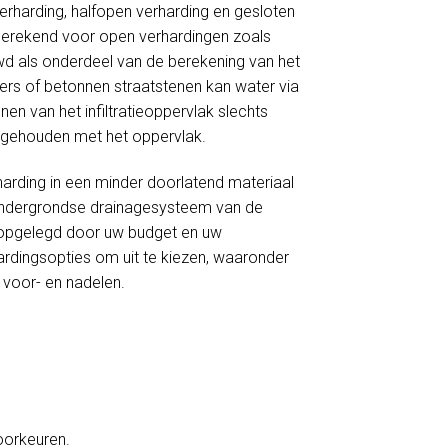
verharding, halfopen verharding en gesloten
 berekend voor open verhardingen zoals
wd als onderdeel van de berekening van het
nkers of betonnen straatstenen kan water via
en van het infiltratieoppervlak slechts
ng gehouden met het oppervlak.
harding in een minder doorlatend materiaal
et ondergrondse drainagesysteem van de
ie opgelegd door uw budget en uw
ardingsopties om uit te kiezen, waaronder
s voor- en nadelen.
voorkeuren.