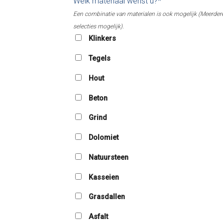
Welk materiaal wenst u?*
Een combinatie van materialen is ook mogelijk (Meerder
selecties mogelijk).
Klinkers
Tegels
Hout
Beton
Grind
Dolomiet
Natuursteen
Kasseien
Grasdallen
Asfalt