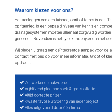
Waarom kiezen voor ons?
Het aanleggen van een tuinpad, oprit of terras is een f
opritaanleg, is een bepaald niveau van kennis en competen
drainagesystemen moeten allemaal zorgvuldig worden 
genomen. Bovendien is het fysiek moeilijker dan het soms
Wij bieden u graag een geïntegreerde aanpak voor de a
contact met ons op voor meer informatie. Groot of klei
opdracht!
Zelfwerkend zaakvoerder
Vrijblijvend plaatsbezoek & gratis offerte
Altijd correcte prijzen
Kwaliteitsvolle uitvoering van ieder project
Alles uitgevoerd door één firma