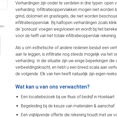
Verhardingen zijn onder te verdelen in drie typen: open 
verharding. Infiltratieoppervlakken mogen niet worden
grind, dolomiet en grastegels, die niet worden beschou
infiltratieoppervlak. Bij halfopen verhardingen zoals kli
 ons
de ‘poreuze’ voegen wegvloeien en wordt bij het bereken
voor de helft van het totale infiltratieoppervlak rekeni
Als u om esthetische of andere redenen besluit een ver
aan te leggen, is infiltratie nog steeds mogelijk via h
verharding. In die situatie zijn uw enige beperkingen d
verbeeldingskracht, en hebt u een breed scala aan verh
de volgende. Elk van hen heeft natuurlijk zijn eigen reek
Wat kan u van ons verwachten?
Een locatiebezoek bij uw thuis of bedrijf in Hoeilaart.
Begeleiding bij de keuze van materialen & aanschaf.
Een vrijblijvende offerte die rekening houdt met uw 