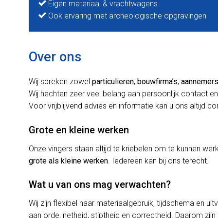
Eigen materiaal & vrachtwagens
Ook ervaring met archeologische opgravingen
Over ons
Wij spreken zowel
particulieren
,
bouwfirma’s
,
aannemer
Wij hechten zeer veel belang aan persoonlijk contact en
Voor vrijblijvend advies en informatie kan u ons altijd c
Grote en kleine werken
Onze vingers staan altijd te kriebelen om te kunnen w
grote als kleine werken
. Iedereen kan bij ons terecht.
Wat u van ons mag verwachten?
Wij zijn flexibel naar materiaalgebruik, tijdschema en uit
aan orde, netheid, stiptheid en correctheid. Daarom zijn