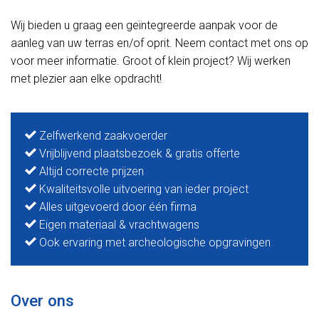
Wij bieden u graag een geïntegreerde aanpak voor de
aanleg van uw terras en/of oprit. Neem contact met ons op
voor meer informatie. Groot of klein project? Wij werken
met plezier aan elke opdracht!
Zelfwerkend zaakvoerder
Vrijblijvend plaatsbezoek & gratis offerte
Altijd correcte prijzen
Kwaliteitsvolle uitvoering van ieder project
Alles uitgevoerd door één firma
Eigen materiaal & vrachtwagens
Ook ervaring met archeologische opgravingen
Over ons