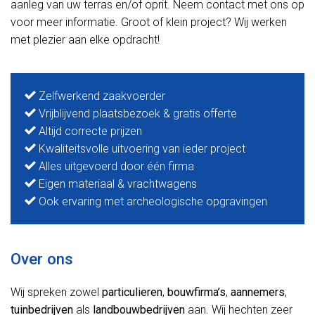
aanleg van uw terras en/of oprit. Neem contact met ons op
voor meer informatie. Groot of klein project? Wij werken
met plezier aan elke opdracht!
Zelfwerkend zaakvoerder
Vrijblijvend plaatsbezoek & gratis offerte
Altijd correcte prijzen
Kwaliteitsvolle uitvoering van ieder project
Alles uitgevoerd door één firma
Eigen materiaal & vrachtwagens
Ook ervaring met archeologische opgravingen
Over ons
Wij spreken zowel
particulieren
,
bouwfirma’s
,
aannemers
,
tuinbedrijven
als
landbouwbedrijven
aan. Wij hechten zeer