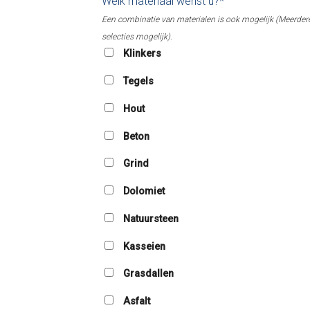
Welk materiaal wenst u?*
Een combinatie van materialen is ook mogelijk (Meerder
selecties mogelijk).
Klinkers
Tegels
Hout
Beton
Grind
Dolomiet
Natuursteen
Kasseien
Grasdallen
Asfalt