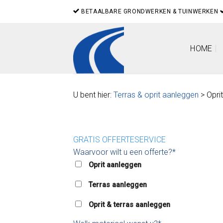
Skip
BETAALBARE GRONDWERKEN & TUINWERKEN
to
content
HOME
U bent hier:
Terras & oprit aanleggen
> Opri
GRATIS OFFERTESERVICE
Waarvoor wilt u een offerte?*
Oprit aanleggen
Terras aanleggen
Oprit & terras aanleggen