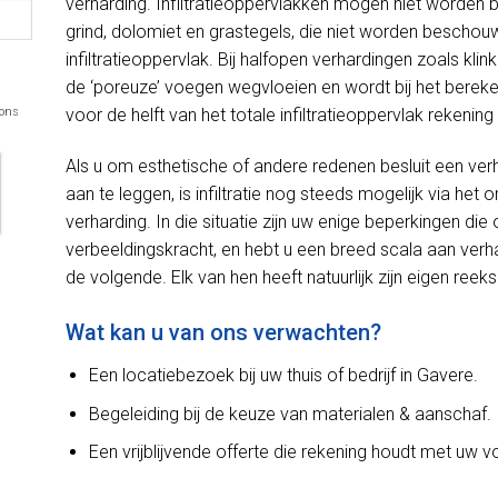
verharding. Infiltratieoppervlakken mogen niet worden
grind, dolomiet en grastegels, die niet worden beschou
infiltratieoppervlak. Bij halfopen verhardingen zoals kli
de ‘poreuze’ voegen wegvloeien en wordt bij het bereken
 ons
voor de helft van het totale infiltratieoppervlak rekeni
Als u om esthetische of andere redenen besluit een ver
aan te leggen, is infiltratie nog steeds mogelijk via h
verharding. In die situatie zijn uw enige beperkingen d
verbeeldingskracht, en hebt u een breed scala aan verh
de volgende. Elk van hen heeft natuurlijk zijn eigen reek
Wat kan u van ons verwachten?
Een locatiebezoek bij uw thuis of bedrijf in Gavere.
Begeleiding bij de keuze van materialen & aanschaf.
Een vrijblijvende offerte die rekening houdt met uw 