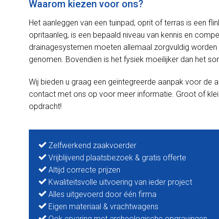
Waarom kiezen voor ons?
Het aanleggen van een tuinpad, oprit of terras is een f
opritaanleg, is een bepaald niveau van kennis en competen
drainagesystemen moeten allemaal zorgvuldig worden 
genomen. Bovendien is het fysiek moeilijker dan het soms
Wij bieden u graag een geïntegreerde aanpak voor de a
contact met ons op voor meer informatie. Groot of klei
opdracht!
Zelfwerkend zaakvoerder
Vrijblijvend plaatsbezoek & gratis offerte
Altijd correcte prijzen
Kwaliteitsvolle uitvoering van ieder project
Alles uitgevoerd door één firma
Eigen materiaal & vrachtwagens
Ook ervaring met archeologische opgravingen