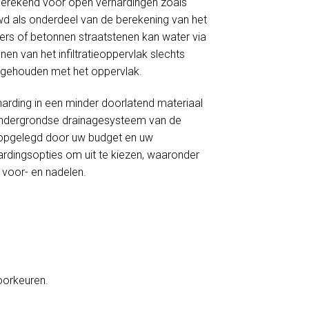
 berekend voor open verhardingen zoals
wd als onderdeel van de berekening van het
nkers of betonnen straatstenen kan water via
en van het infiltratieoppervlak slechts
ng gehouden met het oppervlak.
harding in een minder doorlatend materiaal
et ondergrondse drainagesysteem van de
ie opgelegd door uw budget en uw
ardingsopties om uit te kiezen, waaronder
s voor- en nadelen.
voorkeuren.