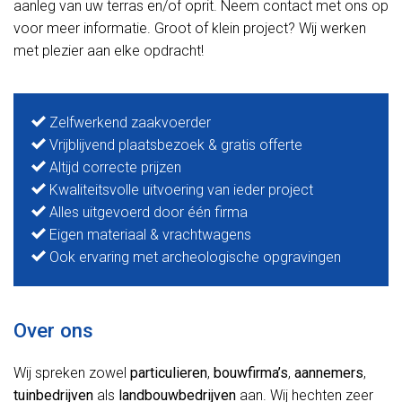
aanleg van uw terras en/of oprit. Neem contact met ons op
voor meer informatie. Groot of klein project? Wij werken
met plezier aan elke opdracht!
Zelfwerkend zaakvoerder
Vrijblijvend plaatsbezoek & gratis offerte
Altijd correcte prijzen
Kwaliteitsvolle uitvoering van ieder project
Alles uitgevoerd door één firma
Eigen materiaal & vrachtwagens
Ook ervaring met archeologische opgravingen
Over ons
Wij spreken zowel
particulieren
,
bouwfirma’s
,
aannemers
,
tuinbedrijven
als
landbouwbedrijven
aan. Wij hechten zeer