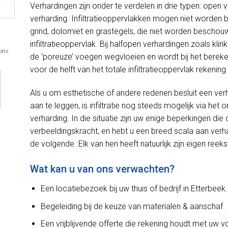
Verhardingen zijn onder te verdelen in drie typen: open 
verharding. Infiltratieoppervlakken mogen niet worden
grind, dolomiet en grastegels, die niet worden beschou
infiltratieoppervlak. Bij halfopen verhardingen zoals kli
 ons
de ‘poreuze’ voegen wegvloeien en wordt bij het bereken
voor de helft van het totale infiltratieoppervlak rekeni
Als u om esthetische of andere redenen besluit een ver
aan te leggen, is infiltratie nog steeds mogelijk via h
verharding. In die situatie zijn uw enige beperkingen d
verbeeldingskracht, en hebt u een breed scala aan verh
de volgende. Elk van hen heeft natuurlijk zijn eigen reek
Wat kan u van ons verwachten?
Een locatiebezoek bij uw thuis of bedrijf in Etterbeek.
Begeleiding bij de keuze van materialen & aanschaf.
Een vrijblijvende offerte die rekening houdt met uw 