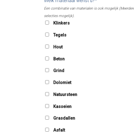
Welk materiaal wenst u?*
Een combinatie van materialen is ook mogelijk (Meerder
selecties mogelijk).
Klinkers
Tegels
Hout
Beton
Grind
Dolomiet
Natuursteen
Kasseien
Grasdallen
Asfalt