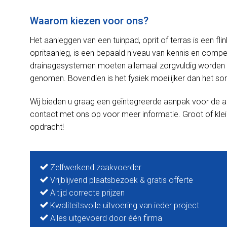
Waarom kiezen voor ons?
Het aanleggen van een tuinpad, oprit of terras is een f
opritaanleg, is een bepaald niveau van kennis en competen
drainagesystemen moeten allemaal zorgvuldig worden 
genomen. Bovendien is het fysiek moeilijker dan het soms
Wij bieden u graag een geïntegreerde aanpak voor de a
contact met ons op voor meer informatie. Groot of klei
opdracht!
Zelfwerkend zaakvoerder
Vrijblijvend plaatsbezoek & gratis offerte
Altijd correcte prijzen
Kwaliteitsvolle uitvoering van ieder project
Alles uitgevoerd door één firma