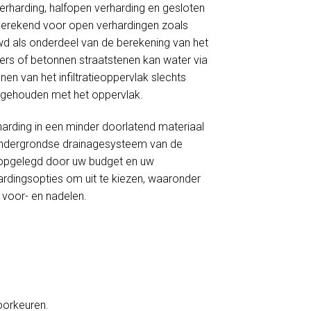
verharding, halfopen verharding en gesloten
 berekend voor open verhardingen zoals
wd als onderdeel van de berekening van het
nkers of betonnen straatstenen kan water via
en van het infiltratieoppervlak slechts
ng gehouden met het oppervlak.
harding in een minder doorlatend materiaal
et ondergrondse drainagesysteem van de
ie opgelegd door uw budget en uw
ardingsopties om uit te kiezen, waaronder
s voor- en nadelen.
voorkeuren.