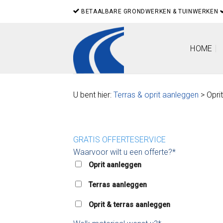
Skip
BETAALBARE GRONDWERKEN & TUINWERKEN
to
content
HOME
U bent hier:
Terras & oprit aanleggen
> Opri
GRATIS OFFERTESERVICE
Waarvoor wilt u een offerte?*
Oprit aanleggen
Terras aanleggen
Oprit & terras aanleggen