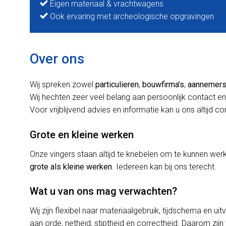
Eigen materiaal & vrachtwagens
Ook ervaring met archeologische opgravingen
Over ons
Wij spreken zowel
particulieren
,
bouwfirma’s
,
aannemer
Wij hechten zeer veel belang aan persoonlijk contact en
Voor vrijblijvend advies en informatie kan u ons altijd c
Grote en kleine werken
Onze vingers staan altijd te kriebelen om te kunnen w
grote als kleine werken
. Iedereen kan bij ons terecht.
Wat u van ons mag verwachten?
Wij zijn flexibel naar materiaalgebruik, tijdschema en uit
aan orde, netheid, stiptheid en correctheid. Daarom zijn