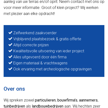
aanleg van uw terras en/of oprit. Neem contact met ons op
voor meer informatie. Groot of klein project? Wij werken
met plezier aan elke opdracht!
Zelfwerkend zaakvoerder
Vrijblijvend plaatsbezoek & gratis offerte
Altijd correcte prijzen
Kwaliteitsvolle uitvoering van ieder project
Alles uitgevoerd door één firma
Eigen materiaal & vrachtwagens
Ook ervaring met archeologische opgravingen
Over ons
Wij spreken zowel
particulieren
,
bouwfirma’s
,
aannemers
,
tuinbedrijven
als
landbouwbedrijven
aan. Wij hechten zeer