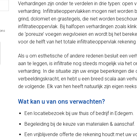
Verhardingen zijn onder te verdelen in drie typen: open 
verharding. Infiltratieoppervlakken mogen niet worden
grind, dolomiet en grastegels, die niet worden beschou
infiltratieoppervlak. Bij halfopen verhardingen zoals kli
 ons
de ‘poreuze’ voegen wegvloeien en wordt bij het bereken
voor de helft van het totale infiltratieoppervlak rekeni
Als u om esthetische of andere redenen besluit een ver
aan te leggen, is infiltratie nog steeds mogelijk via h
verharding. In die situatie zijn uw enige beperkingen d
verbeeldingskracht, en hebt u een breed scala aan verh
de volgende. Elk van hen heeft natuurlijk zijn eigen reek
Wat kan u van ons verwachten?
Een locatiebezoek bij uw thuis of bedrijf in Edegem.
Begeleiding bij de keuze van materialen & aanschaf.
Een vrijblijvende offerte die rekening houdt met uw 