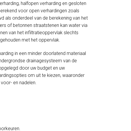
verharding, halfopen verharding en gesloten
 berekend voor open verhardingen zoals
wd als onderdeel van de berekening van het
nkers of betonnen straatstenen kan water via
en van het infiltratieoppervlak slechts
ng gehouden met het oppervlak.
harding in een minder doorlatend materiaal
et ondergrondse drainagesysteem van de
ie opgelegd door uw budget en uw
ardingsopties om uit te kiezen, waaronder
s voor- en nadelen.
voorkeuren.