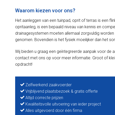
Waarom kiezen voor ons?
Het aanleggen van een tuinpad, oprit of terras is een f
opritaanleg, is een bepaald niveau van kennis en competen
drainagesystemen moeten allemaal zorgvuldig worden 
genomen. Bovendien is het fysiek moeilijker dan het soms
Wij bieden u graag een geïntegreerde aanpak voor de a
contact met ons op voor meer informatie. Groot of klei
opdracht!
Zelfwerkend zaakvoerder
Vrijblijvend plaatsbezoek & gratis offerte
Altijd correcte prijzen
Kwaliteitsvolle uitvoering van ieder project
Alles uitgevoerd door één firma