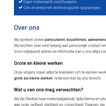
Eigen materiaal & vrachtwagens
Ook ervaring met archeologische opgravingen
Over ons
Wij spreken zowel
particulieren
,
bouwfirma’s
,
aannemer
Wij hechten zeer veel belang aan persoonlijk contact en
Voor vrijblijvend advies en informatie kan u ons altijd c
Grote en kleine werken
Onze vingers staan altijd te kriebelen om te kunnen w
grote als kleine werken
. Iedereen kan bij ons terecht.
Wat u van ons mag verwachten?
Wij zijn flexibel naar materiaalgebruik, tijdschema en uit
aan orde, netheid, stiptheid en correctheid. Daarom zijn