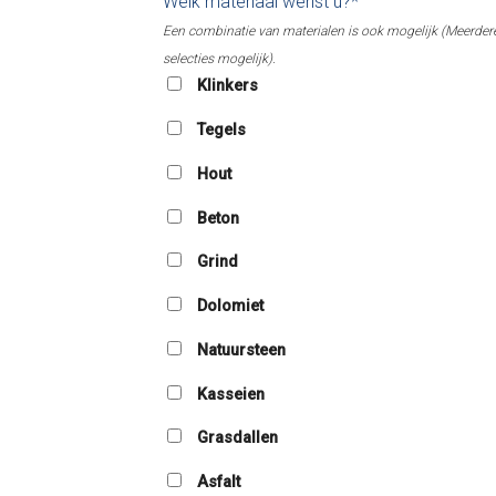
Welk materiaal wenst u?*
Een combinatie van materialen is ook mogelijk (Meerder
selecties mogelijk).
Klinkers
Tegels
Hout
Beton
Grind
Dolomiet
Natuursteen
Kasseien
Grasdallen
Asfalt