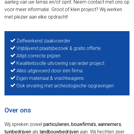
aanleg van uw terras en/of oprit. Neem contact met ons op
voor meer informatie. Groot of klein project? Wij werken
met plezier aan elke opdracht!
Zelfwerkend zaakvoerder
Vrijblijvend plaatsbezoek & gratis offerte
Altijd correcte prijzen
Kwaliteitsvolle uitvoering van ieder project
Alles uitgevoerd door één firma
Eigen materiaal & vrachtwagens
Ook ervaring met archeologische opgravingen
Over ons
Wij spreken zowel
particulieren
,
bouwfirma’s
,
aannemers
,
tuinbedrijven
als
landbouwbedrijven
aan. Wij hechten zeer