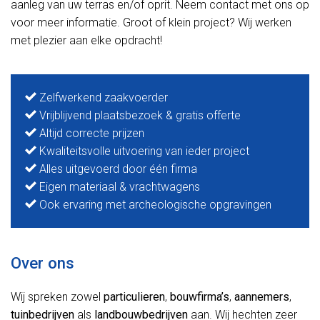
aanleg van uw terras en/of oprit. Neem contact met ons op
voor meer informatie. Groot of klein project? Wij werken
met plezier aan elke opdracht!
Zelfwerkend zaakvoerder
Vrijblijvend plaatsbezoek & gratis offerte
Altijd correcte prijzen
Kwaliteitsvolle uitvoering van ieder project
Alles uitgevoerd door één firma
Eigen materiaal & vrachtwagens
Ook ervaring met archeologische opgravingen
Over ons
Wij spreken zowel
particulieren
,
bouwfirma’s
,
aannemers
,
tuinbedrijven
als
landbouwbedrijven
aan. Wij hechten zeer