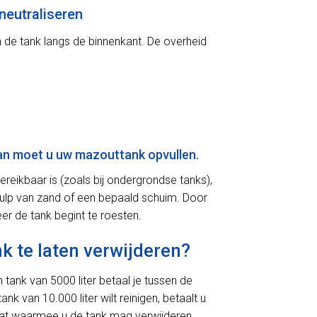
neutraliseren
an de tank langs de binnenkant. De overheid
Dan moet u uw mazouttank opvullen.
reikbaar is (zoals bij ondergrondse tanks),
behulp van zand of een bepaald schuim. Door
er de tank begint te roesten.
k te laten verwijderen?
 tank van 5000 liter betaal je tussen de
 van 10.000 liter wilt reinigen, betaalt u
caat waarmee u de tank mag verwijderen.