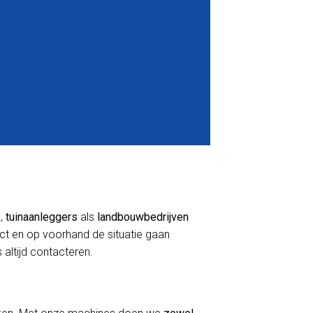
s
,
tuinaanleggers
als
landbouwbedrijven
act en op voorhand de situatie gaan
 altijd contacteren.