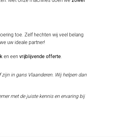
erken. Met onze machines doen we
zowel
voering toe. Zelf hechten wij veel belang
 we uw ideale partner!
ek
en een
vrijblijvende offerte
.
f zijn in gans Vlaanderen. Wij helpen dan
mer met de juiste kennis en ervaring bij