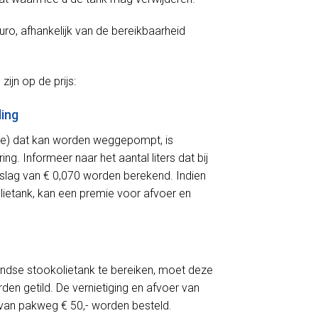
ro, afhankelijk van de bereikbaarheid
ijn op de prijs:
ling
olie) dat kan worden weggepompt, is
g. Informeer naar het aantal liters dat bij
toeslag van € 0,070 worden berekend. Indien
lietank, kan een premie voor afvoer en
ndse stookolietank te bereiken, moet deze
en getild. De vernietiging en afvoer van
 van pakweg € 50,- worden besteld.