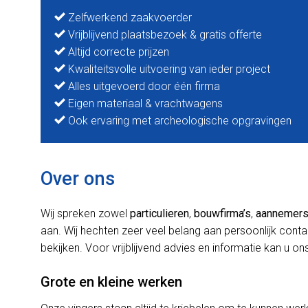
Zelfwerkend zaakvoerder
Vrijblijvend plaatsbezoek & gratis offerte
Altijd correcte prijzen
Kwaliteitsvolle uitvoering van ieder project
Alles uitgevoerd door één firma
Eigen materiaal & vrachtwagens
Ook ervaring met archeologische opgravingen
Over ons
Wij spreken zowel
particulieren
,
bouwfirma’s
,
aannemer
aan. Wij hechten zeer veel belang aan persoonlijk cont
bekijken. Voor vrijblijvend advies en informatie kan u ons
Grote en kleine werken