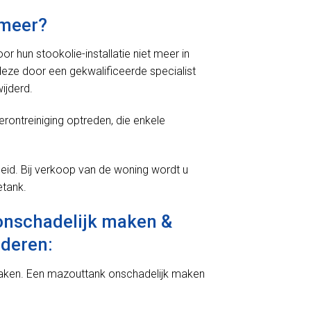
 meer?
hun stookolie-installatie niet meer in
 deze door een gekwalificeerde specialist
ijderd.
erontreiniging optreden, die enkele
eid. Bij verkoop van de woning wordt u
etank.
 onschadelijk maken &
jderen:
maken. Een mazouttank onschadelijk maken