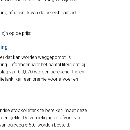
ro, afhankelijk van de bereikbaarheid
ijn op de prijs:
ling
olie) dat kan worden weggepompt, is
g. Informeer naar het aantal liters dat bij
toeslag van € 0,070 worden berekend. Indien
lietank, kan een premie voor afvoer en
ndse stookolietank te bereiken, moet deze
en getild. De vernietiging en afvoer van
 van pakweg € 50,- worden besteld.