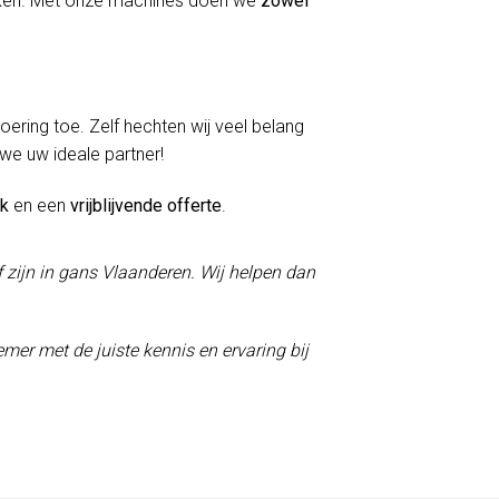
erken. Met onze machines doen we
zowel
voering toe. Zelf hechten wij veel belang
 we uw ideale partner!
ek
en een
vrijblijvende offerte
.
f zijn in gans Vlaanderen. Wij helpen dan
mer met de juiste kennis en ervaring bij