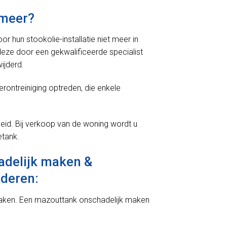
 meer?
hun stookolie-installatie niet meer in
 deze door een gekwalificeerde specialist
ijderd.
erontreiniging optreden, die enkele
eid. Bij verkoop van de woning wordt u
etank.
adelijk maken &
jderen:
maken. Een mazouttank onschadelijk maken