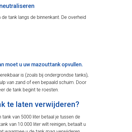
neutraliseren
an de tank langs de binnenkant. De overheid
Dan moet u uw mazouttank opvullen.
reikbaar is (zoals bij ondergrondse tanks),
behulp van zand of een bepaald schuim. Door
er de tank begint te roesten.
k te laten verwijderen?
 tank van 5000 liter betaal je tussen de
 van 10.000 liter wilt reinigen, betaalt u
caat waarmee u de tank mag verwijderen.