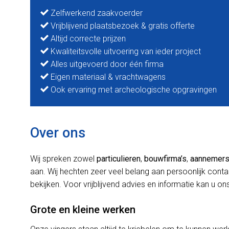
Zelfwerkend zaakvoerder
Vrijblijvend plaatsbezoek & gratis offerte
Altijd correcte prijzen
Kwaliteitsvolle uitvoering van ieder project
Alles uitgevoerd door één firma
Eigen materiaal & vrachtwagens
Ook ervaring met archeologische opgravingen
Over ons
Wij spreken zowel
particulieren
,
bouwfirma’s
,
aannemer
aan. Wij hechten zeer veel belang aan persoonlijk cont
bekijken. Voor vrijblijvend advies en informatie kan u ons
Grote en kleine werken