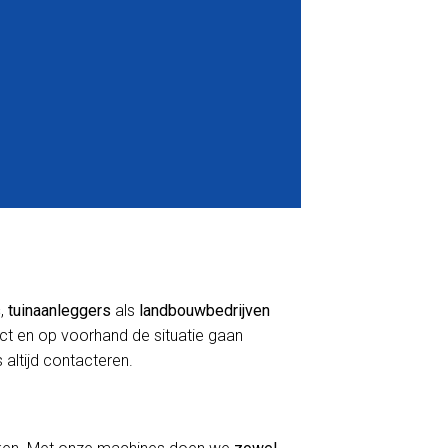
s
,
tuinaanleggers
als
landbouwbedrijven
act en op voorhand de situatie gaan
 altijd contacteren.