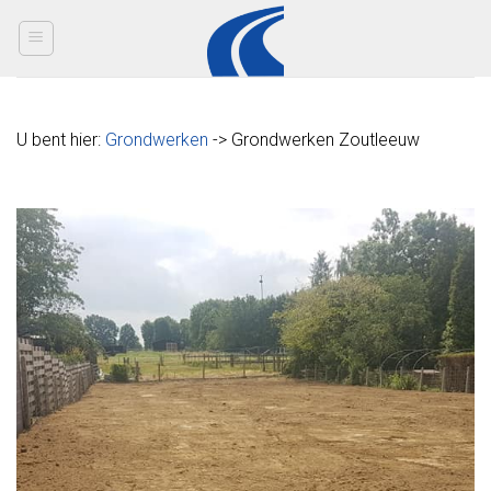
Skip
to
content
U bent hier:
Grondwerken
-> Grondwerken Zoutleeuw