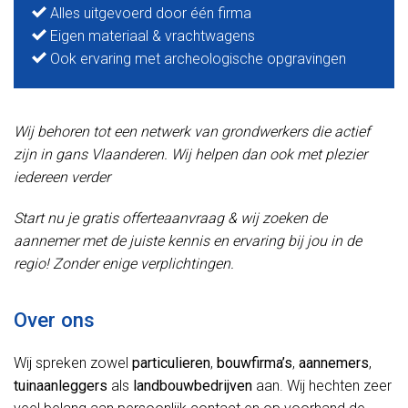
Alles uitgevoerd door één firma
Eigen materiaal & vrachtwagens
Ook ervaring met archeologische opgravingen
Wij behoren tot een netwerk van grondwerkers die actief
zijn in gans Vlaanderen. Wij helpen dan ook met plezier
iedereen verder
Start nu je gratis offerteaanvraag & wij zoeken de
aannemer met de juiste kennis en ervaring bij jou in de
regio! Zonder enige verplichtingen.
Over ons
Wij spreken zowel
particulieren
,
bouwfirma’s
,
aannemers
,
tuinaanleggers
als
landbouwbedrijven
aan. Wij hechten zeer