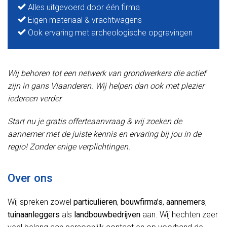
Alles uitgevoerd door één firma
Eigen materiaal & vrachtwagens
Ook ervaring met archeologische opgravingen
Wij behoren tot een netwerk van grondwerkers die actief
zijn in gans Vlaanderen. Wij helpen dan ook met plezier
iedereen verder
Start nu je gratis offerteaanvraag & wij zoeken de
aannemer met de juiste kennis en ervaring bij jou in de
regio! Zonder enige verplichtingen.
Over ons
Wij spreken zowel
particulieren
,
bouwfirma’s
,
aannemers
,
tuinaanleggers
als
landbouwbedrijven
aan. Wij hechten zeer