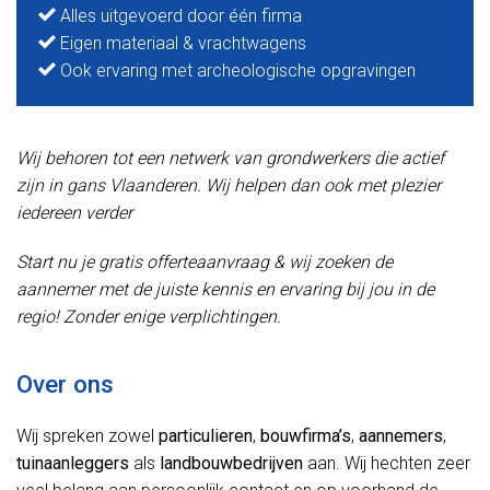
Alles uitgevoerd door één firma
Eigen materiaal & vrachtwagens
Ook ervaring met archeologische opgravingen
Wij behoren tot een netwerk van grondwerkers die actief
zijn in gans Vlaanderen. Wij helpen dan ook met plezier
iedereen verder
Start nu je gratis offerteaanvraag & wij zoeken de
aannemer met de juiste kennis en ervaring bij jou in de
regio! Zonder enige verplichtingen.
Over ons
Wij spreken zowel
particulieren
,
bouwfirma’s
,
aannemers
,
tuinaanleggers
als
landbouwbedrijven
aan. Wij hechten zeer