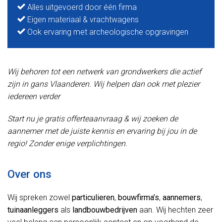
Alles uitgevoerd door één firma
Eigen materiaal & vrachtwagens
Ook ervaring met archeologische opgravingen
Wij behoren tot een netwerk van grondwerkers die actief
zijn in gans Vlaanderen. Wij helpen dan ook met plezier
iedereen verder
Start nu je gratis offerteaanvraag & wij zoeken de
aannemer met de juiste kennis en ervaring bij jou in de
regio! Zonder enige verplichtingen.
Over ons
Wij spreken zowel
particulieren
,
bouwfirma’s
,
aannemers
,
tuinaanleggers
als
landbouwbedrijven
aan. Wij hechten zeer