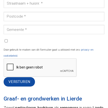
Door gebruik te maken van dit formulier gaat u akkoord met ons
privacy- en
cookiebeleid
.
Alternative:
Graaf- en grondwerken in Lierde
Zowel
particulieren
,
bedrijven
als
aannemers
in regio
Lierde