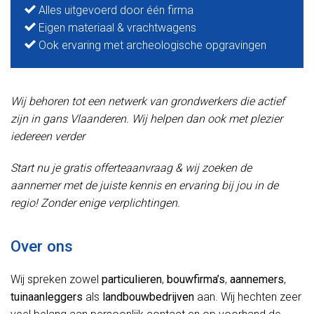
Alles uitgevoerd door één firma
Eigen materiaal & vrachtwagens
Ook ervaring met archeologische opgravingen
Wij behoren tot een netwerk van grondwerkers die actief
zijn in gans Vlaanderen. Wij helpen dan ook met plezier
iedereen verder
Start nu je gratis offerteaanvraag & wij zoeken de
aannemer met de juiste kennis en ervaring bij jou in de
regio! Zonder enige verplichtingen.
Over ons
Wij spreken zowel
particulieren
,
bouwfirma’s
,
aannemers
,
tuinaanleggers
als
landbouwbedrijven
aan. Wij hechten zeer