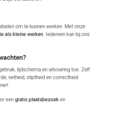
kriebelen om te kunnen werken. Met onze
te als kleine werken
. Iedereen kan bij ons
rwachten?
lgebruik, tijdschema en uitvoering toe. Zelf
de, netheid, stiptheid en correctheid.
ner!
oor een
gratis plaatsbezoek
en