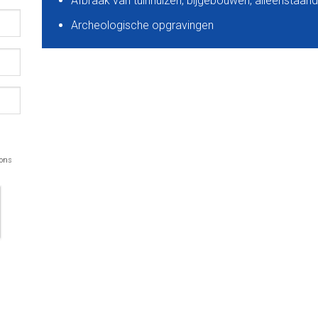
Afbraak van tuinhuizen, bijgebouwen, alleenstaan
Archeologische opgravingen
 ons