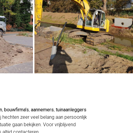
en
,
bouwfirma’s
,
aannemers
,
tuinaanleggers
j hechten zeer veel belang aan persoonlijk
atie gaan bekijken. Voor vrijblijvend
 altijd contacteren.