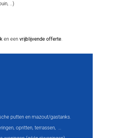
uin, …)
ek
en een
vrijblijvende offerte
.
ische putten en mazout/gastanks.
ingen, opritten, terrassen, …