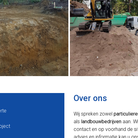
Over ons
erte
Wij spreken zowel
particulier
als
landbouwbedrijven
aan. Wi
oject
contact en op voorhand de situ
advies en informatie kan u ons