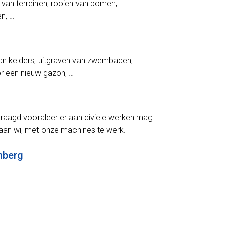
 van terreinen, rooien van bomen,
en, …
an kelders, uitgraven van zwembaden,
oor een nieuw gazon, …
aagd vooraleer er aan civiele werken mag
an wij met onze machines te werk.
nberg