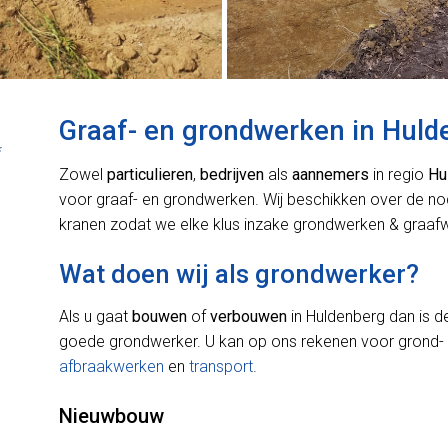
Graaf- en grondwerken in Huld
*
Zowel
particulieren
,
bedrijven
als
aannemers
in regio
Hu
voor graaf- en grondwerken. Wij beschikken over de n
kranen zodat we elke klus inzake grondwerken & graafw
Wat doen wij als grondwerker?
Als u gaat
bouwen
of
verbouwen
in Huldenberg dan is d
goede grondwerker. U kan op ons rekenen voor grond-
afbraakwerken
en
transport
.
Nieuwbouw