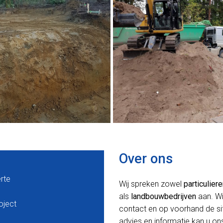
Over ons
erte
Wij spreken zowel
particulier
als
landbouwbedrijven
aan. Wi
oject
contact en op voorhand de situ
advies en informatie kan u ons