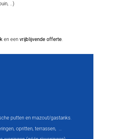
uin, …)
ek
en een
vrijblijvende offerte
.
ische putten en mazout/gastanks.
ingen, opritten, terrassen, …