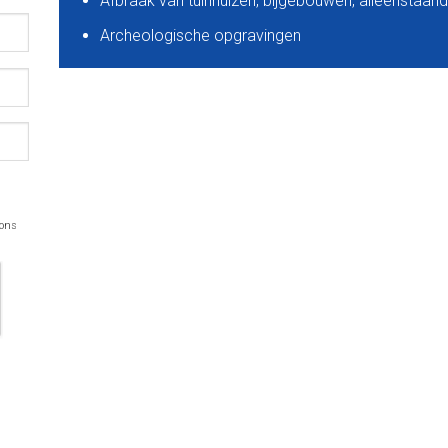
Afbraak van tuinhuizen, bijgebouwen, alleenstaan
Archeologische opgravingen
 ons