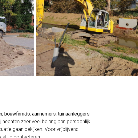
en
,
bouwfirma’s
,
aannemers
,
tuinaanleggers
j hechten zeer veel belang aan persoonlijk
atie gaan bekijken. Voor vrijblijvend
 altijd contacteren.