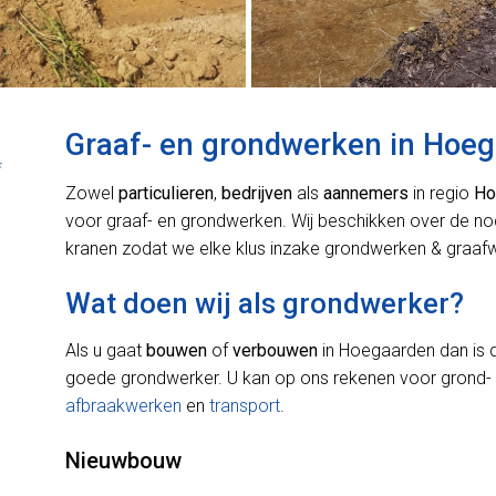
Graaf- en grondwerken in Hoe
*
Zowel
particulieren
,
bedrijven
als
aannemers
in regio
Ho
voor graaf- en grondwerken. Wij beschikken over de n
kranen zodat we elke klus inzake grondwerken & graafw
Wat doen wij als grondwerker?
Als u gaat
bouwen
of
verbouwen
in Hoegaarden dan is 
goede grondwerker. U kan op ons rekenen voor grond-
afbraakwerken
en
transport
.
Nieuwbouw