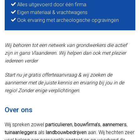
Alles uitgevoerd door één firma
Eigen materiaal & vrachtwagens
Ook ervaring met archeologische opgravingen
Wij behoren tot een netwerk van grondwerkers die actief
zijn in gans Vlaanderen. Wij helpen dan ook met plezier
iedereen verder
Start nu je gratis offerteaanvraag & wij zoeken de
aannemer met de juiste kennis en ervaring bij jou in de
regio! Zonder enige verplichtingen.
Over ons
Wij spreken zowel
particulieren
,
bouwfirma’s
,
aannemers
,
tuinaanleggers
als
landbouwbedrijven
aan. Wij hechten zeer