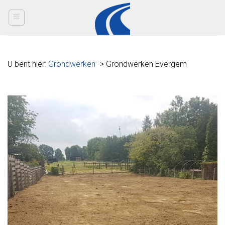
Skip
to
content
U bent hier:
Grondwerken
-> Grondwerken Evergem