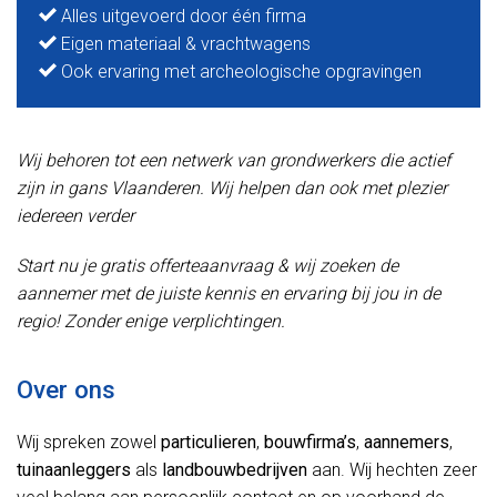
Alles uitgevoerd door één firma
Eigen materiaal & vrachtwagens
Ook ervaring met archeologische opgravingen
Wij behoren tot een netwerk van grondwerkers die actief
zijn in gans Vlaanderen. Wij helpen dan ook met plezier
iedereen verder
Start nu je gratis offerteaanvraag & wij zoeken de
aannemer met de juiste kennis en ervaring bij jou in de
regio! Zonder enige verplichtingen.
Over ons
Wij spreken zowel
particulieren
,
bouwfirma’s
,
aannemers
,
tuinaanleggers
als
landbouwbedrijven
aan. Wij hechten zeer