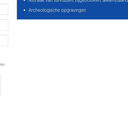
Afbraak van tuinhuizen, bijgebouwen, alleenstaan
Archeologische opgravingen
 ons