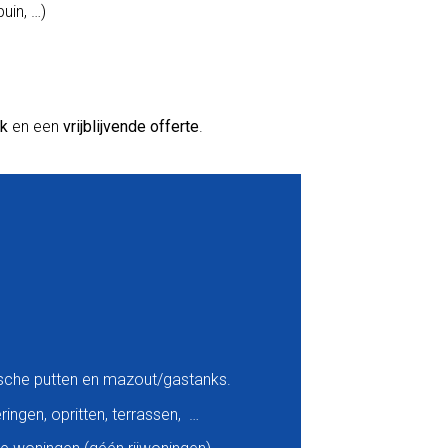
uin, …)
ek
en een
vrijblijvende offerte
.
ische putten en mazout/gastanks.
ingen, opritten, terrassen, …