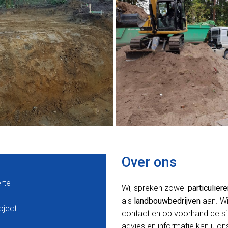
Over ons
erte
Wij spreken zowel
particulier
als
landbouwbedrijven
aan. Wi
oject
contact en op voorhand de situ
advies en informatie kan u ons