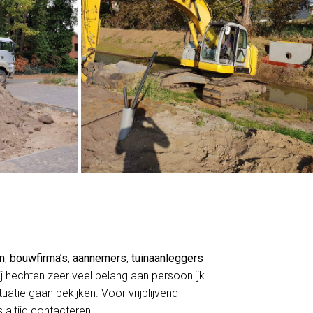
en
,
bouwfirma’s
,
aannemers
,
tuinaanleggers
j hechten zeer veel belang aan persoonlijk
atie gaan bekijken. Voor vrijblijvend
 altijd contacteren.