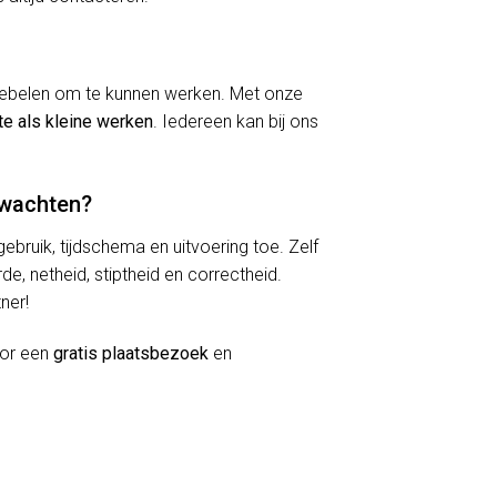
kriebelen om te kunnen werken. Met onze
te als kleine werken
. Iedereen kan bij ons
rwachten?
lgebruik, tijdschema en uitvoering toe. Zelf
de, netheid, stiptheid en correctheid.
ner!
oor een
gratis plaatsbezoek
en