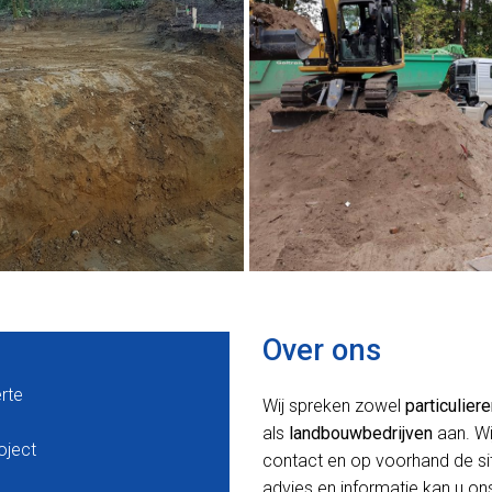
Over ons
erte
Wij spreken zowel
particulier
als
landbouwbedrijven
aan. Wi
oject
contact en op voorhand de situ
advies en informatie kan u ons