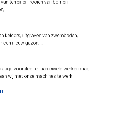
 van terreinen, rooien van bomen,
en, …
an kelders, uitgraven van zwembaden,
oor een nieuw gazon, …
aagd vooraleer er aan civiele werken mag
an wij met onze machines te werk.
em