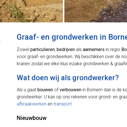
Graaf- en grondwerken in Bor
*
Zowel
particulieren
,
bedrijven
als
aannemers
in regio
Bo
voor graaf- en grondwerken. Wij beschikken over de n
kranen zodat we elke klus inzake grondwerken & graafw
Wat doen wij als grondwerker?
Als u gaat
bouwen
of
verbouwen
in Bornem dan is de k
grondwerker. U kan op ons rekenen voor grond- en gr
afbraakwerken
en
transport
.
Nieuwbouw