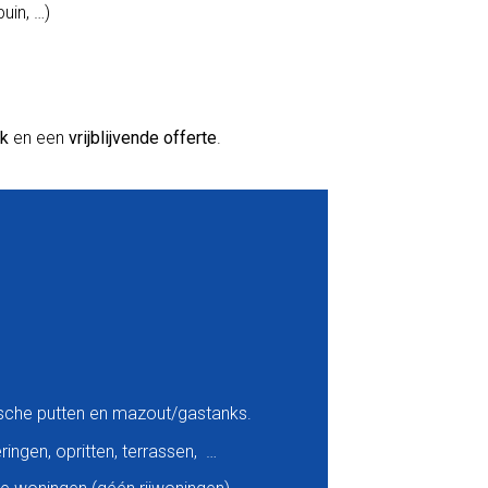
uin, …)
ek
en een
vrijblijvende offerte
.
ische putten en mazout/gastanks.
ingen, opritten, terrassen, …