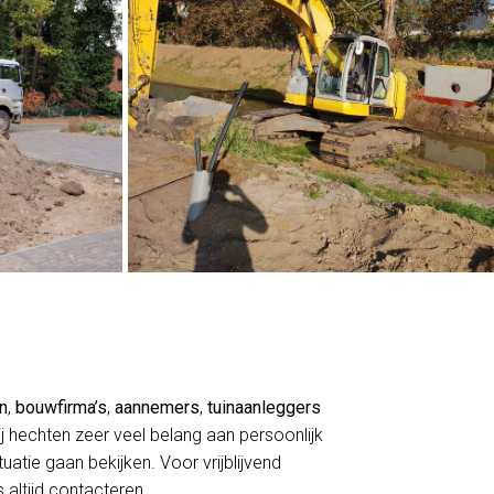
en
,
bouwfirma’s
,
aannemers
,
tuinaanleggers
j hechten zeer veel belang aan persoonlijk
atie gaan bekijken. Voor vrijblijvend
 altijd contacteren.