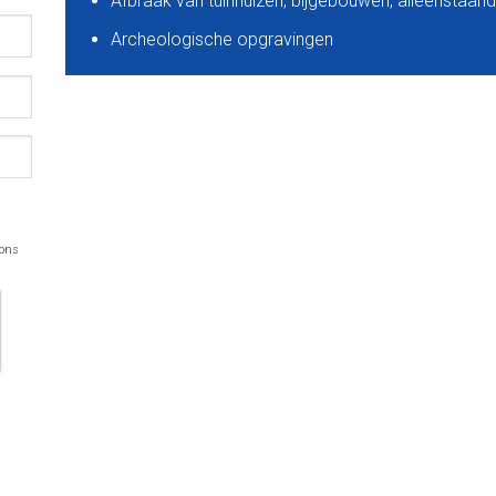
Afbraak van tuinhuizen, bijgebouwen, alleenstaan
Archeologische opgravingen
 ons