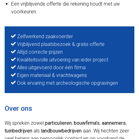
Een vrijblijvende offerte die rekening houdt met uw
voorkeuren.
Zelfwerkend zaakvoerder
Vrijblijvend plaatsbezoek & gratis offerte
Altijd correcte prijzen
Kwaliteitsvolle uitvoering van ieder project
Alles uitgevoerd door één firma
Eigen materiaal & vrachtwagens
Ook ervaring met archeologische opgravingen
Over ons
Wij spreken zowel
particulieren
,
bouwfirma’s
,
aannemers
,
tuinbedrijven
als
landbouwbedrijven
aan. Wij hechten zeer
veel belang aan persoonlijk contact en op voorhand de