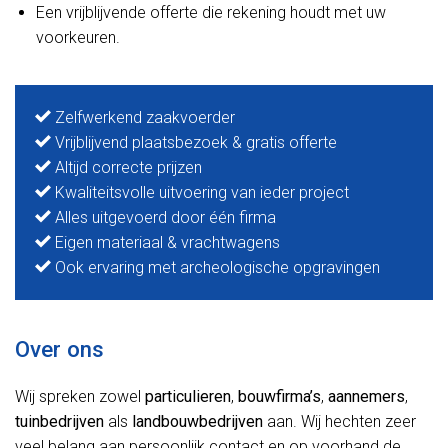
Een vrijblijvende offerte die rekening houdt met uw
voorkeuren.
Zelfwerkend zaakvoerder
Vrijblijvend plaatsbezoek & gratis offerte
Altijd correcte prijzen
Kwaliteitsvolle uitvoering van ieder project
Alles uitgevoerd door één firma
Eigen materiaal & vrachtwagens
Ook ervaring met archeologische opgravingen
Over ons
Wij spreken zowel
particulieren
,
bouwfirma’s
,
aannemers
,
tuinbedrijven
als
landbouwbedrijven
aan. Wij hechten zeer
veel belang aan persoonlijk contact en op voorhand de