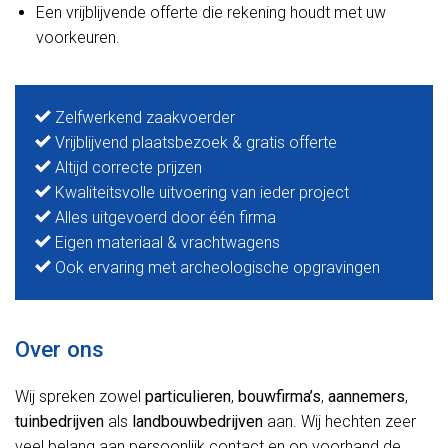
Een vrijblijvende offerte die rekening houdt met uw
voorkeuren.
Zelfwerkend zaakvoerder
Vrijblijvend plaatsbezoek & gratis offerte
Altijd correcte prijzen
Kwaliteitsvolle uitvoering van ieder project
Alles uitgevoerd door één firma
Eigen materiaal & vrachtwagens
Ook ervaring met archeologische opgravingen
Over ons
Wij spreken zowel
particulieren
,
bouwfirma’s
,
aannemers
,
tuinbedrijven
als
landbouwbedrijven
aan. Wij hechten zeer
veel belang aan persoonlijk contact en op voorhand de