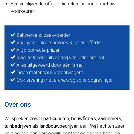
Een vrijblijvende offerte die rekening houdt met uw
voorkeuren.
Zelfwerkend zaakvoerder
Vrijblijvend plaatsbezoek & gratis offerte
Altijd correcte prijzen
Kwaliteitsvolle uitvoering van ieder project
Alles uitgevoerd door één firma
Eigen materiaal & vrachtwagens
Ook ervaring met archeologische opgravingen
Over ons
Wij spreken zowel
particulieren
,
bouwfirma’s
,
aannemers
,
tuinbedrijven
als
landbouwbedrijven
aan. Wij hechten zeer
veel belang aan persoonlijk contact en op voorhand de