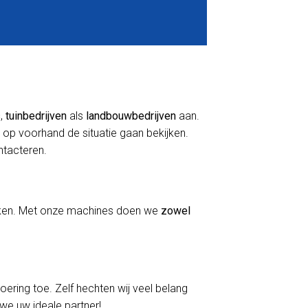
s
,
tuinbedrijven
als
landbouwbedrijven
aan.
 op voorhand de situatie gaan bekijken.
ontacteren.
erken. Met onze machines doen we
zowel
voering toe. Zelf hechten wij veel belang
 we uw ideale partner!