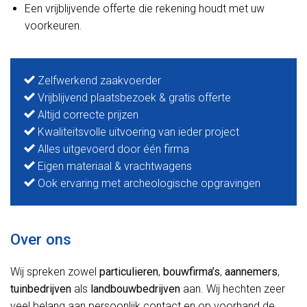
Een vrijblijvende offerte die rekening houdt met uw
voorkeuren.
Zelfwerkend zaakvoerder
Vrijblijvend plaatsbezoek & gratis offerte
Altijd correcte prijzen
Kwaliteitsvolle uitvoering van ieder project
Alles uitgevoerd door één firma
Eigen materiaal & vrachtwagens
Ook ervaring met archeologische opgravingen
Over ons
Wij spreken zowel
particulieren
,
bouwfirma’s
,
aannemers
,
tuinbedrijven
als
landbouwbedrijven
aan. Wij hechten zeer
veel belang aan persoonlijk contact en op voorhand de