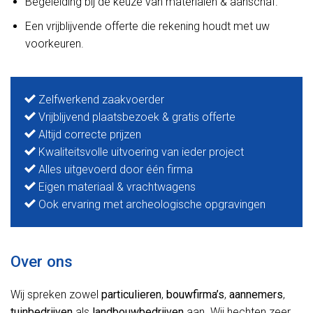
Begeleiding bij de keuze van materialen & aanschaf.
Een vrijblijvende offerte die rekening houdt met uw
voorkeuren.
Zelfwerkend zaakvoerder
Vrijblijvend plaatsbezoek & gratis offerte
Altijd correcte prijzen
Kwaliteitsvolle uitvoering van ieder project
Alles uitgevoerd door één firma
Eigen materiaal & vrachtwagens
Ook ervaring met archeologische opgravingen
Over ons
Wij spreken zowel
particulieren
,
bouwfirma’s
,
aannemers
,
tuinbedrijven
als
landbouwbedrijven
aan. Wij hechten zeer