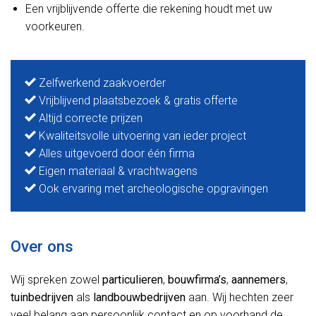
Een vrijblijvende offerte die rekening houdt met uw
voorkeuren.
Zelfwerkend zaakvoerder
Vrijblijvend plaatsbezoek & gratis offerte
Altijd correcte prijzen
Kwaliteitsvolle uitvoering van ieder project
Alles uitgevoerd door één firma
Eigen materiaal & vrachtwagens
Ook ervaring met archeologische opgravingen
Over ons
Wij spreken zowel
particulieren
,
bouwfirma’s
,
aannemers
,
tuinbedrijven
als
landbouwbedrijven
aan. Wij hechten zeer
veel belang aan persoonlijk contact en op voorhand de